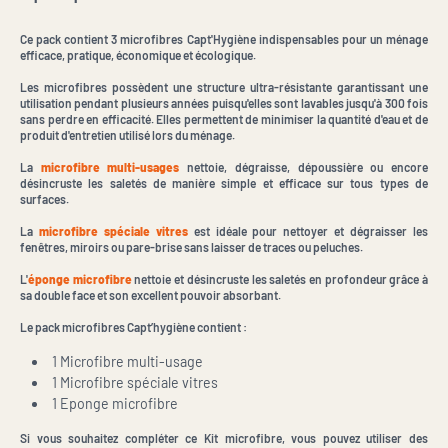
Ce pack contient 3 microfibres Capt'Hygiène indispensables pour un ménage
efficace, pratique, économique et écologique.
Les microfibres possèdent une structure ultra-résistante garantissant une
utilisation pendant plusieurs années puisqu'elles sont lavables jusqu'à 300 fois
sans perdre en efficacité. Elles permettent de minimiser la quantité d'eau et de
produit d'entretien utilisé lors du ménage.
La
microfibre multi-usages
nettoie, dégraisse, dépoussière ou encore
désincruste les saletés de manière simple et efficace sur tous types de
surfaces.
La
microfibre spéciale vitres
est idéale pour nettoyer et dégraisser les
fenêtres, miroirs ou pare-brise sans laisser de traces ou peluches.
L'
éponge microfibre
nettoie et désincruste les saletés en profondeur grâce à
sa double face et son excellent pouvoir absorbant.
Le pack microfibres Capt’hygiène contient :
1 Microfibre multi-usage
1 Microfibre spéciale vitres
1 Eponge microfibre
Si vous souhaitez compléter ce Kit microfibre, vous pouvez utiliser des