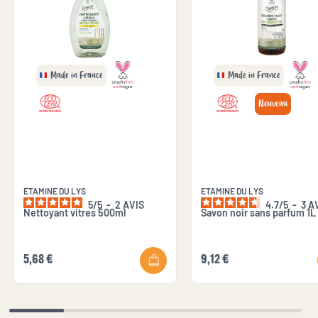
Made in France
Made in France
Nouveau
ETAMINE DU LYS
ETAMINE DU LYS
5
/
5
-
2
AVIS
4.7
/
5
-
3
A
Nettoyant vitres 500ml
Savon noir sans parfum 1L
5,68 €
9,12 €