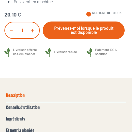
Se lavent en machine
fiber_manual_record
RUPTURE DE STOCK
20,10 €
Prévenez-moi lorsque le produit
-
+
est disponible
Livraison offerte
Paiement 100%
Livraison rapide
dès 49€ d’achat
sécurisé
Description
Conseils d'utilisation
Ingrédients
Et pour la planète