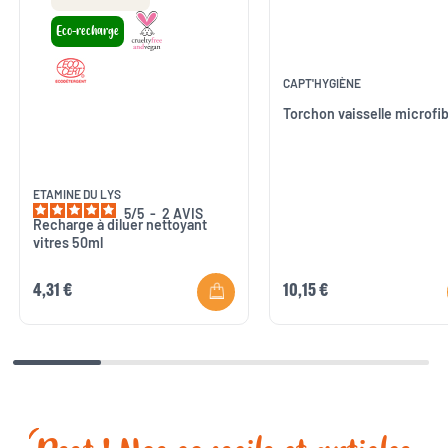
Eco-recharge
CAPT'HYGIÈNE
Torchon vaisselle microfi
ETAMINE DU LYS
5
/
5
-
2
AVIS
Recharge à diluer nettoyant
vitres 50ml
4,31 €
10,15 €