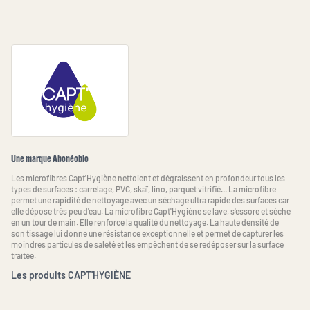
Une marque Abonéobio
Les microfibres Capt'Hygiène nettoient et dégraissent en profondeur tous les
types de surfaces : carrelage, PVC, skaï, lino, parquet vitrifié... La microfibre
permet une rapidité de nettoyage avec un séchage ultra rapide des surfaces car
elle dépose très peu d'eau. La microfibre Capt'Hygiène se lave, s'essore et sèche
en un tour de main. Elle renforce la qualité du nettoyage. La haute densité de
son tissage lui donne une résistance exceptionnelle et permet de capturer les
moindres particules de saleté et les empêchent de se redéposer sur la surface
traitée.
Les produits CAPT'HYGIÈNE