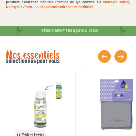
produits d’entretien naturels Etamine du lys comme: Le
Chass’poussière
,
Nettoyant Vitres
,
Liquide vaisselle citron menthe 500ml.
RÉSOLUMENT FRANÇAIS & LOCAL
Nos essentiels
sélectionnés pour vous
Made in France