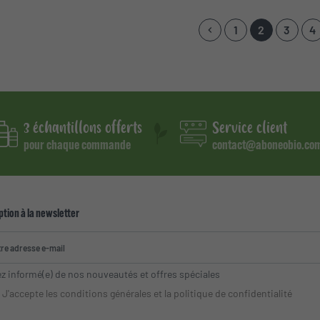
1
2
3
4
keyboard_arrow_left
Précédent
3 échantillons offerts
Service client
pour chaque commande
contact@aboneobio.co
ption à la newsletter
z informé(e) de nos nouveautés et offres spéciales
J'accepte les conditions générales et la politique de confidentialité