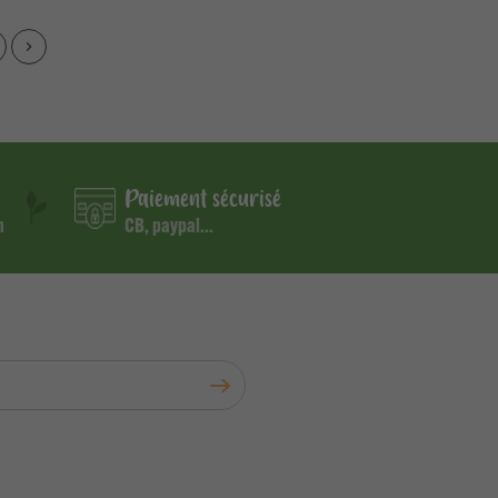
keyboard_arrow_right
Suivant
Paiement sécurisé
m
CB, paypal...