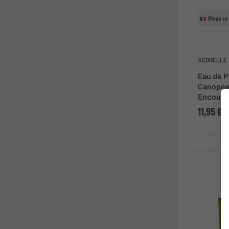
Made in
ACORELLE
Eau de P
Canopée 
Encoura
11,95 €