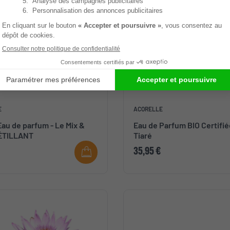
 France
Made in France
E
ACORELLE
Eau de parfum - Le Mix &
Eau de Parfum BIO Certifi
ÉTILLANT
Tiaré
35,95 €