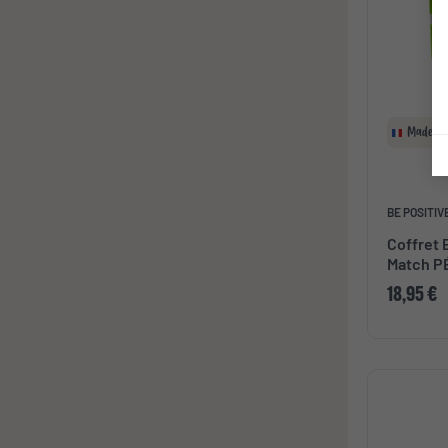
Made in
BE POSITIV
Coffret 
Match P
18,95 €