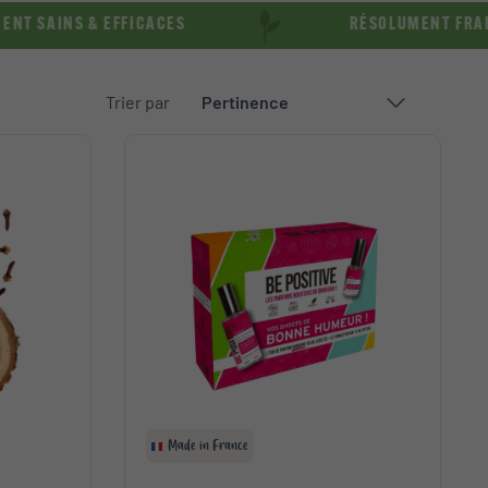
AINS & EFFICACES
RÉSOLUMENT FRANÇAIS
Trier par
Made in France