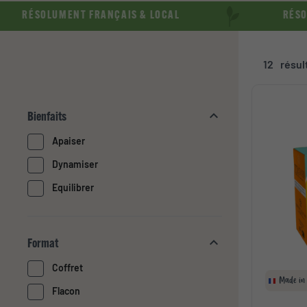
RÉSOLUMENT FRANÇAIS & LOCAL
RÉSOLUME
12
résul
Bienfaits
Apaiser
Dynamiser
Equilibrer
Format
Coffret
Made in
Flacon