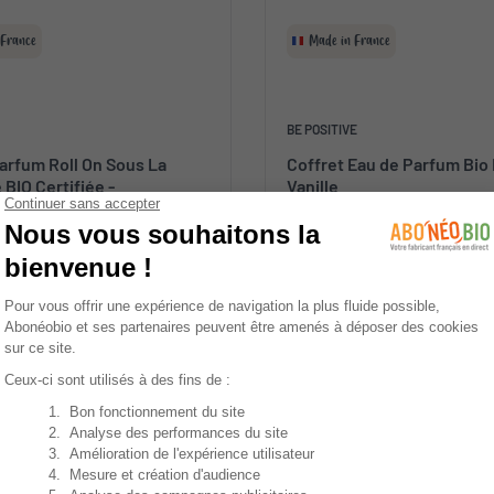
 France
Made in France
BE POSITIVE
arfum Roll On Sous La
Coffret Eau de Parfum Bio
BIO Certifiée -
Vanille
geante
16,95 €