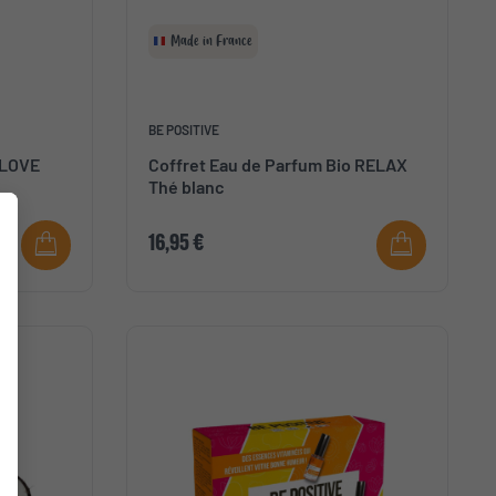
Made in France
BE POSITIVE
 LOVE
Coffret Eau de Parfum Bio RELAX
Thé blanc
16,95 €