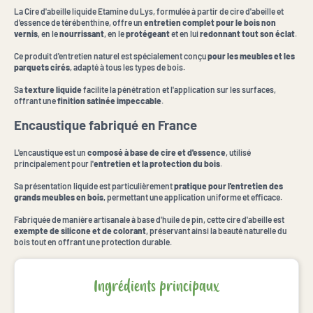
La Cire d'abeille liquide Etamine du Lys, formulée à partir de cire d'abeille et
d'essence de térébenthine, offre un
entretien complet pour le bois non
vernis
, en le
nourrissant
, en le
protégeant
et en lui
redonnant tout son éclat
.
Ce produit d'entretien naturel est spécialement conçu
pour les meubles et les
parquets cirés
, adapté à tous les types de bois.
Sa
texture liquide
facilite la pénétration et l'application sur les surfaces,
offrant une
finition satinée impeccable
.
Encaustique fabriqué en France
L'encaustique est un
composé à base de cire et d'essence
, utilisé
principalement pour l'
entretien et la protection du bois
.
Sa présentation liquide est particulièrement
pratique pour l'entretien des
grands meubles en bois
, permettant une application uniforme et efficace.
Fabriquée de manière artisanale à base d'huile de pin, cette cire d'abeille est
exempte de silicone et de colorant
, préservant ainsi la beauté naturelle du
bois tout en offrant une protection durable.
Ingrédients principaux