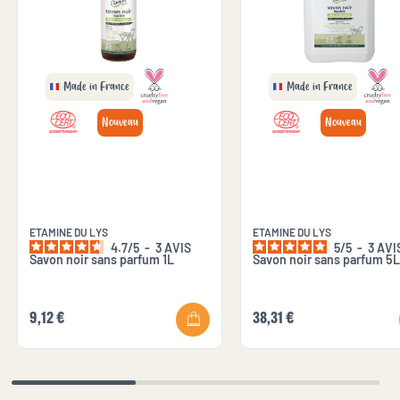
Made in France
Made in France
Nouveau
Nouveau
ETAMINE DU LYS
ETAMINE DU LYS
4.7
/
5
-
3
AVIS
5
/
5
-
3
AVI
Savon noir sans parfum 1L
Savon noir sans parfum 5L
9,12 €
38,31 €