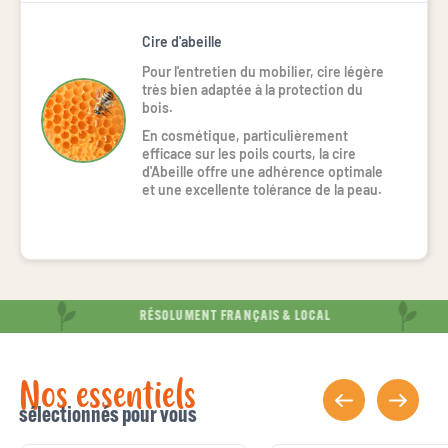
Cire d'abeille
Pour l'entretien du mobilier, cire légère 
très bien adaptée à la protection du 
bois.
En cosmétique, particulièrement 
efficace sur les poils courts, la cire 
d'Abeille offre une adhérence optimale 
et une excellente tolérance de la peau.
RÉSOLUMENT FRANÇAIS & LOCAL
Nos essentiels
sélectionnés pour vous