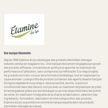
Une marque Abonéobio
Depuis 1995 Etamine du lys développe des produits d’entretien ménager
naturels vendus en magasins bio. Une marque résolument engagée à proposer
des produits efficaces, concentrés en actifs pour apporter un maximum de
performance à l’utilisation, sans compromis sur l’efficacité. Eco responsable,
les produits sont éco-conçus de la formule à l’emballage, tout en respectant la
cause animale. La large offre de produits contenant des agents lavants français
d’origine végétale et issus d’agro-ressources (blé, avoine, orge) sont
conditionnés dans des flacons conçus avec un maximum de plastique recyclés
et rechargeables grâce aux écorecharges ou au vrac disponible dans les points
de vente. En maitrisant l’intégralité de la chaîne de fabrication, sélection des
ingrédients, formulation, fabrication et mise à disposition des produits,
Etamine du lys se positionne comme la marque experte dans les produits
d’entretien ménager au naturel.