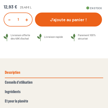
12,93 €
25,48 € L
fiber_manual_record
EN STOCK
-
+
J’ajoute au panier !
Livraison offerte
Paiement 100%
Livraison rapide
dès 49€ d’achat
sécurisé
Description
Conseils d'utilisation
Ingrédients
Et pour la planète