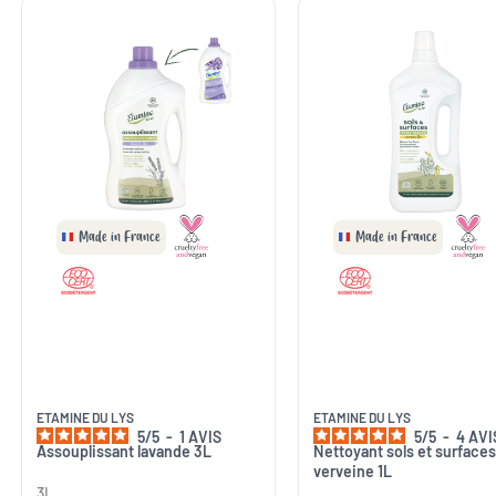
Made in France
Made in France
ETAMINE DU LYS
ETAMINE DU LYS
5
/
5
-
1
AVIS
5
/
5
-
4
AVI
Assouplissant lavande 3L
Nettoyant sols et surfaces
verveine 1L
3L